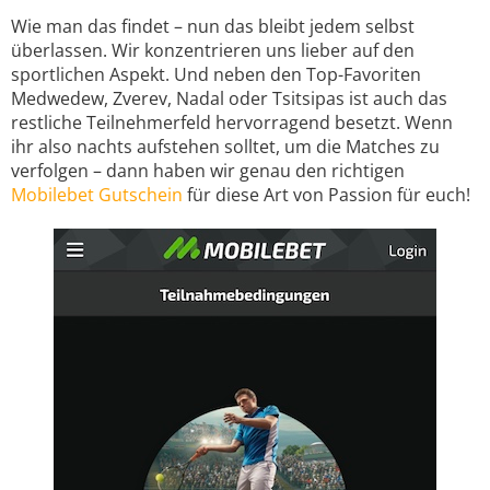
Wie man das findet – nun das bleibt jedem selbst
überlassen. Wir konzentrieren uns lieber auf den
sportlichen Aspekt. Und neben den Top-Favoriten
Medwedew, Zverev, Nadal oder Tsitsipas ist auch das
restliche Teilnehmerfeld hervorragend besetzt. Wenn
ihr also nachts aufstehen solltet, um die Matches zu
verfolgen – dann haben wir genau den richtigen
Mobilebet Gutschein
für diese Art von Passion für euch!