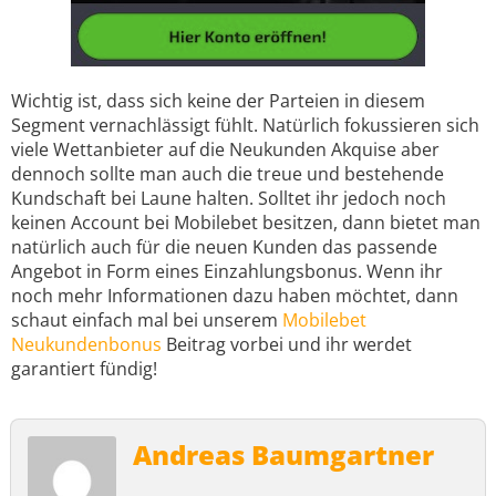
Wichtig ist, dass sich keine der Parteien in diesem
Segment vernachlässigt fühlt. Natürlich fokussieren sich
viele Wettanbieter auf die Neukunden Akquise aber
dennoch sollte man auch die treue und bestehende
Kundschaft bei Laune halten. Solltet ihr jedoch noch
keinen Account bei Mobilebet besitzen, dann bietet man
natürlich auch für die neuen Kunden das passende
Angebot in Form eines Einzahlungsbonus. Wenn ihr
noch mehr Informationen dazu haben möchtet, dann
schaut einfach mal bei unserem
Mobilebet
Neukundenbonus
Beitrag vorbei und ihr werdet
garantiert fündig!
Andreas Baumgartner