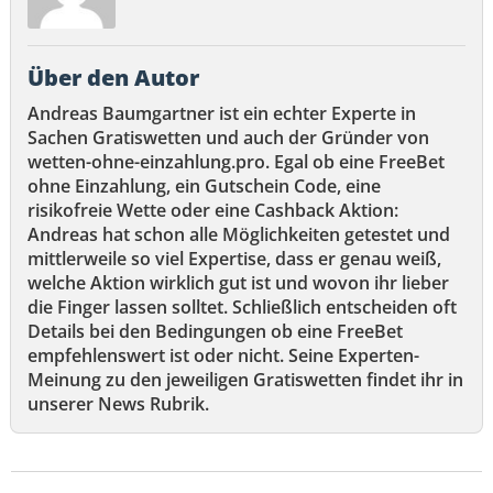
Über den Autor
Andreas Baumgartner ist ein echter Experte in
Sachen Gratiswetten und auch der Gründer von
wetten-ohne-einzahlung.pro. Egal ob eine FreeBet
ohne Einzahlung, ein Gutschein Code, eine
risikofreie Wette oder eine Cashback Aktion:
Andreas hat schon alle Möglichkeiten getestet und
mittlerweile so viel Expertise, dass er genau weiß,
welche Aktion wirklich gut ist und wovon ihr lieber
die Finger lassen solltet. Schließlich entscheiden oft
Details bei den Bedingungen ob eine FreeBet
empfehlenswert ist oder nicht. Seine Experten-
Meinung zu den jeweiligen Gratiswetten findet ihr in
unserer News Rubrik.