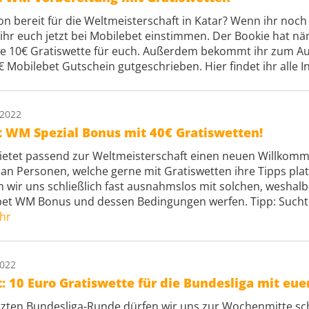
on bereit für die Weltmeisterschaft in Katar? Wenn ihr noch 
ihr euch jetzt bei Mobilebet einstimmen. Der Bookie hat nä
e 10€ Gratiswette für euch. Außerdem bekommt ihr zum Auf
 Mobilebet Gutschein gutgeschrieben. Hier findet ihr alle In
 2022
 WM Spezial Bonus mit 40€ Gratiswetten!
ietet passend zur Weltmeisterschaft einen neuen Willkomm
t an Personen, welche gerne mit Gratiswetten ihre Tipps pla
 wir uns schließlich fast ausnahmslos mit solchen, weshalb w
et WM Bonus und dessen Bedingungen werfen. Tipp: Sucht 
hr
2022
: 10 Euro Gratiswette für die Bundesliga mit eu
tzten Bundesliga-Runde dürfen wir uns zur Wochenmitte sc