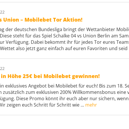
022
s Union – Mobilebet Tor Aktion!
tag der deutschen Bundesliga bringt der Wettanbieter Mobi
Diese steht für das Spiel Schalke 04 vs Union Berlin am Sa
zur Verfügung. Dabei bekommt ihr für jedes Tor eures Teams
Wettet also jetzt ganz einfach auf euren Favoriten und seid .
022
 in Höhe 25€ bei Mobilebet gewinnen!
in exklusives Angebot bei Mobilebet für euch! Bis zum 18. 
ch zusätzlich zum exklusiven 200% Willkommensbonus eine 
fügung. Diese Promo könnt ihr euch aber nur sichern, wenn
Wir zeigen euch Schritt für Schritt wie ...
mehr