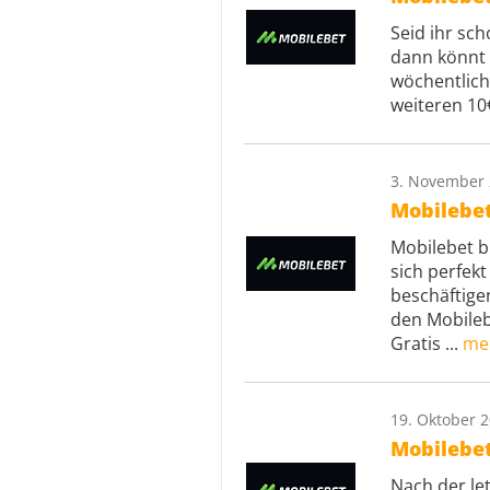
Seid ihr sch
dann könnt 
wöchentlich
weiteren 10€
3. November
Mobilebet
Mobilebet b
sich perfek
beschäftigen
den Mobileb
Gratis ...
me
19. Oktober 
Mobilebet
Nach der le