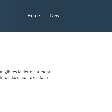
Home
News
n gibt es leider nicht mehr.
Infos dazu. Sollte es doch