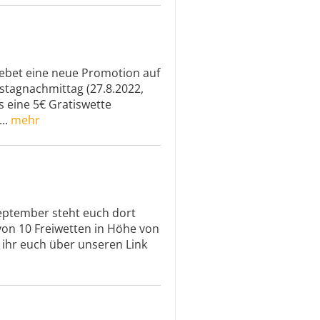
lebet eine neue Promotion auf
mstagnachmittag (27.8.2022,
 eine 5€ Gratiswette
..
mehr
September steht euch dort
von 10 Freiwetten in Höhe von
 ihr euch über unseren Link