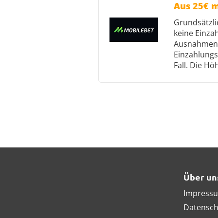
Aus 25€ 
Grundsätzli
keine Einza
Ausnahmen! 
Einzahlungs
Fall. Die Höh
Über un
Impress
Datensch