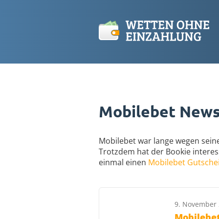
Mobilebet New
Mobilebet war lange wegen seiner
Trotzdem hat der Bookie interess
einmal einen
Mobilebet Gutsche
9. November
Mobilebet