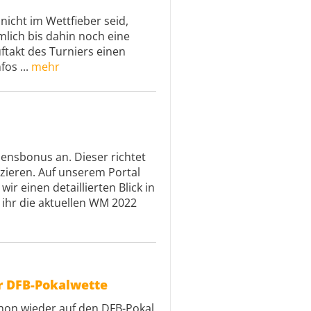
nicht im Wettfieber seid,
mlich bis dahin noch eine
takt des Turniers einen
fos ...
mehr
ensbonus an. Dieser richtet
tzieren. Auf unserem Portal
ir einen detaillierten Blick in
ihr die aktuellen WM 2022
er DFB-Pokalwette
hon wieder auf den DFB-Pokal