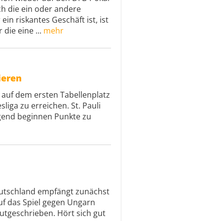
h die ein oder andere
in riskantes Geschäft ist, ist
die eine ...
mehr
ieren
n auf dem ersten Tabellenplatz
iga zu erreichen. St. Pauli
ngend beginnen Punkte zu
eutschland empfängt zunächst
uf das Spiel gegen Ungarn
utgeschrieben. Hört sich gut