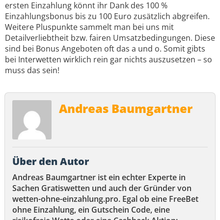
ersten Einzahlung könnt ihr Dank des 100 %
Einzahlungsbonus bis zu 100 Euro zusätzlich abgreifen.
Weitere Pluspunkte sammelt man bei uns mit
Detailverliebtheit bzw. fairen Umsatzbedingungen. Diese
sind bei Bonus Angeboten oft das a und o. Somit gibts
bei Interwetten wirklich rein gar nichts auszusetzen – so
muss das sein!
Andreas Baumgartner
Über den Autor
Andreas Baumgartner ist ein echter Experte in
Sachen Gratiswetten und auch der Gründer von
wetten-ohne-einzahlung.pro. Egal ob eine FreeBet
ohne Einzahlung, ein Gutschein Code, eine