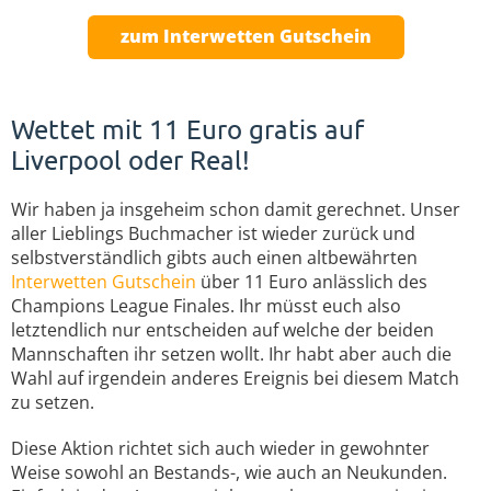
zum Interwetten Gutschein
Wettet mit 11 Euro gratis auf
Liverpool oder Real!
Wir haben ja insgeheim schon damit gerechnet. Unser
aller Lieblings Buchmacher ist wieder zurück und
selbstverständlich gibts auch einen altbewährten
Interwetten Gutschein
über 11 Euro anlässlich des
Champions League Finales. Ihr müsst euch also
letztendlich nur entscheiden auf welche der beiden
Mannschaften ihr setzen wollt. Ihr habt aber auch die
Wahl auf irgendein anderes Ereignis bei diesem Match
zu setzen.
Diese Aktion richtet sich auch wieder in gewohnter
Weise sowohl an Bestands-, wie auch an Neukunden.