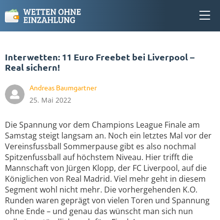
Interwetten: 11 Euro Freebet bei Liverpool –
Real sichern!
Andreas Baumgartner
25. Mai 2022
Die Spannung vor dem Champions League Finale am
Samstag steigt langsam an. Noch ein letztes Mal vor der
Vereinsfussball Sommerpause gibt es also nochmal
Spitzenfussball auf höchstem Niveau. Hier trifft die
Mannschaft von Jürgen Klopp, der FC Liverpool, auf die
Königlichen von Real Madrid. Viel mehr geht in diesem
Segment wohl nicht mehr. Die vorhergehenden K.O.
Runden waren geprägt von vielen Toren und Spannung
ohne Ende – und genau das wünscht man sich nun