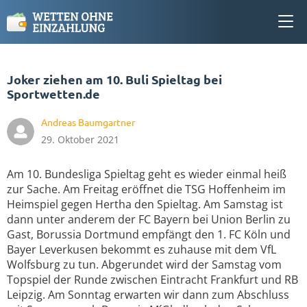
Joker ziehen am 10. Buli Spieltag bei
Sportwetten.de
Andreas Baumgartner
29. Oktober 2021
Am 10. Bundesliga Spieltag geht es wieder einmal heiß
zur Sache. Am Freitag eröffnet die TSG Hoffenheim im
Heimspiel gegen Hertha den Spieltag. Am Samstag ist
dann unter anderem der FC Bayern bei Union Berlin zu
Gast, Borussia Dortmund empfängt den 1. FC Köln und
Bayer Leverkusen bekommt es zuhause mit dem VfL
Wolfsburg zu tun. Abgerundet wird der Samstag vom
Topspiel der Runde zwischen Eintracht Frankfurt und RB
Leipzig. Am Sonntag erwarten wir dann zum Abschluss