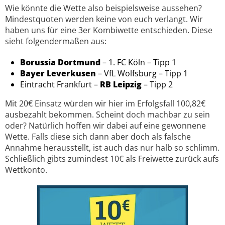
Wie könnte die Wette also beispielsweise aussehen?
Mindestquoten werden keine von euch verlangt. Wir
haben uns für eine 3er Kombiwette entschieden. Diese
sieht folgendermaßen aus:
Borussia Dortmund
– 1. FC Köln – Tipp 1
Bayer Leverkusen
– VfL Wolfsburg – Tipp 1
Eintracht Frankfurt –
RB Leipzig
– Tipp 2
Mit 20€ Einsatz würden wir hier im Erfolgsfall 100,82€
ausbezahlt bekommen. Scheint doch machbar zu sein
oder? Natürlich hoffen wir dabei auf eine gewonnene
Wette. Falls diese sich dann aber doch als falsche
Annahme herausstellt, ist auch das nur halb so schlimm.
Schließlich gibts zumindest 10€ als Freiwette zurück aufs
Wettkonto.