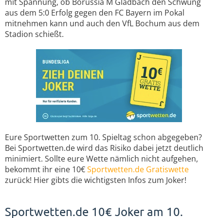
mit Spannung, ob Borussia M´Gladbach den Schwung
aus dem 5:0 Erfolg gegen den FC Bayern im Pokal
mitnehmen kann und auch den VfL Bochum aus dem
Stadion schießt.
Eure Sportwetten zum 10. Spieltag schon abgegeben?
Bei Sportwetten.de wird das Risiko dabei jetzt deutlich
minimiert. Sollte eure Wette nämlich nicht aufgehen,
bekommt ihr eine 10€
Sportwetten.de Gratiswette
zurück! Hier gibts die wichtigsten Infos zum Joker!
Sportwetten.de 10€ Joker am 10.