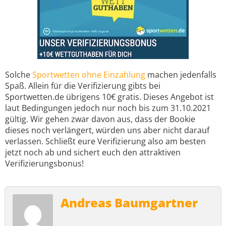
Solche
Sportwetten ohne Einzahlung
machen jedenfalls
Spaß. Allein für die Verifizierung gibts bei
Sportwetten.de übrigens 10€ gratis. Dieses Angebot ist
laut Bedingungen jedoch nur noch bis zum 31.10.2021
gültig. Wir gehen zwar davon aus, dass der Bookie
dieses noch verlängert, würden uns aber nicht darauf
verlassen. Schließt eure Verifizierung also am besten
jetzt noch ab und sichert euch den attraktiven
Verifizierungsbonus!
Andreas Baumgartner