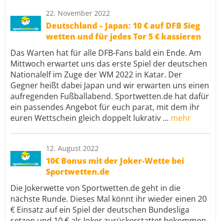
22. November 2022
Deutschland – Japan: 10 € auf DFB Sieg
wetten und für jedes Tor 5 € kassieren
Das Warten hat für alle DFB-Fans bald ein Ende. Am
Mittwoch erwartet uns das erste Spiel der deutschen
Nationalelf im Zuge der WM 2022 in Katar. Der
Gegner heißt dabei Japan und wir erwarten uns einen
aufregenden Fußballabend. Sportwetten.de hat dafür
ein passendes Angebot für euch parat, mit dem ihr
euren Wettschein gleich doppelt lukrativ ...
mehr
12. August 2022
10€ Bonus mit der Joker-Wette bei
Sportwetten.de
Die Jokerwette von Sportwetten.de geht in die
nächste Runde. Dieses Mal könnt ihr wieder einen 20
€ Einsatz auf ein Spiel der deutschen Bundesliga
setzen und 10 € als Joker zurückerstattet bekommen,