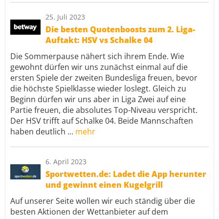
25. Juli 2023
Die besten Quotenboosts zum 2. Liga-
Auftakt: HSV vs Schalke 04
Die Sommerpause nähert sich ihrem Ende. Wie
gewohnt dürfen wir uns zunächst einmal auf die
ersten Spiele der zweiten Bundesliga freuen, bevor
die höchste Spielklasse wieder loslegt. Gleich zu
Beginn dürfen wir uns aber in Liga Zwei auf eine
Partie freuen, die absolutes Top-Niveau verspricht.
Der HSV trifft auf Schalke 04. Beide Mannschaften
haben deutlich ...
mehr
6. April 2023
Sportwetten.de: Ladet die App herunter
und gewinnt einen Kugelgrill
Auf unserer Seite wollen wir euch ständig über die
besten Aktionen der Wettanbieter auf dem