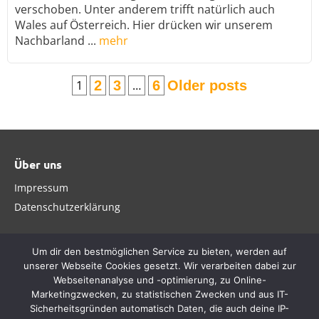
verschoben. Unter anderem trifft natürlich auch
Wales auf Österreich. Hier drücken wir unserem
Nachbarland ...
mehr
1
2
3
…
6
Older posts
Über uns
Impressum
Datenschutzerklärung
Um dir den bestmöglichen Service zu bieten, werden auf
unserer Webseite Cookies gesetzt. Wir verarbeiten dabei zur
Webseitenanalyse und -optimierung, zu Online-
Marketingzwecken, zu statistischen Zwecken und aus IT-
Es gelten die AGB und Bonuskonditionen der betreffenden
Sicherheitsgründen automatisch Daten, die auch deine IP-
Wettanbieter.