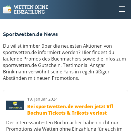
Sportwetten.de News
Du willst immber über die neuesten Aktionen von
sportwetten.de informiert werden? Hier findest du
laufende Promos des Buchmachers sowie die Infos zum
sportwetten.de Gutschein. Testimonial Ansgar
Brinkmann verwöhnt seine Fans in regelmäßigen
Abständen mit neuen Promotions.
19. Januar 2024
Bei sportwetten.de werden jetzt Vfl
Bochum Tickets & Trikots verlost
Der interessantesten Buchmacher haben nicht nur
Promotions wie Wetten ohne Einzahlung für euch im