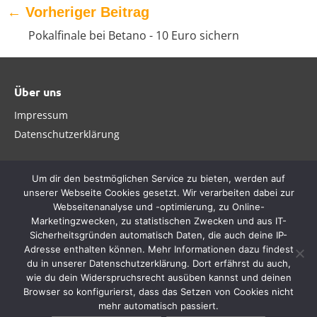
←
Vorheriger Beitrag
Pokalfinale bei Betano - 10 Euro sichern
Über uns
Impressum
Datenschutzerklärung
Um dir den bestmöglichen Service zu bieten, werden auf
unserer Webseite Cookies gesetzt. Wir verarbeiten dabei zur
Webseitenanalyse und -optimierung, zu Online-
Marketingzwecken, zu statistischen Zwecken und aus IT-
Es gelten die AGB und Bonuskonditionen der betreffenden
Sicherheitsgründen automatisch Daten, die auch deine IP-
Wettanbieter.
Adresse enthalten können. Mehr Informationen dazu findest
18+. Glücksspiel kann süchtig machen. Hilfe unter
gamblingtherapy.org. Spiele verantwortungsbewusst. Diese
du in unserer Datenschutzerklärung. Dort erfährst du auch,
Webseite wird durch Affiliate-Links finanziert. Durch die
wie du dein Widerspruchsrecht ausüben kannst und deinen
Weiterleitung zu den Wettanbietern kann es zu einer Provision für
Browser so konfigurierst, dass das Setzen von Cookies nicht
uns kommen. Die Provisionen haben keinen Einfluss auf die Inhalte
bzw. die Bewertung der Angebote.
mehr automatisch passiert.