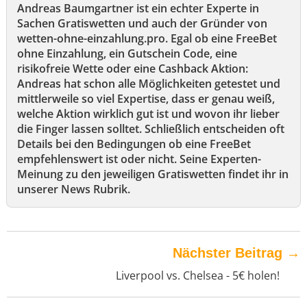
Andreas Baumgartner ist ein echter Experte in
Sachen Gratiswetten und auch der Gründer von
wetten-ohne-einzahlung.pro. Egal ob eine FreeBet
ohne Einzahlung, ein Gutschein Code, eine
risikofreie Wette oder eine Cashback Aktion:
Andreas hat schon alle Möglichkeiten getestet und
mittlerweile so viel Expertise, dass er genau weiß,
welche Aktion wirklich gut ist und wovon ihr lieber
die Finger lassen solltet. Schließlich entscheiden oft
Details bei den Bedingungen ob eine FreeBet
empfehlenswert ist oder nicht. Seine Experten-
Meinung zu den jeweiligen Gratiswetten findet ihr in
unserer News Rubrik.
Nächster Beitrag
→
Liverpool vs. Chelsea - 5€ holen!