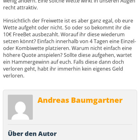
wenig ändern. Eine solche Wette wirkt in unseren Augen
recht attraktiv.
Hinsichtlich der Freiwette ist es aber ganz egal, ob eure
Wette aufgeht oder nicht. So oder so bekommt ihr die
10€ FreeBet ausbezahlt. Worauf ihr diese wiederum
setzen könnt? Einfach innerhalb von 4 Tagen eine Einzel-
oder Kombiwette platzieren. Warum nicht einfach eine
höhere Quote anspielen? Sollte diese aufgehen, wartet
ein Hammergewinn auf euch. Falls diese dann doch
verloren geht, habt ihr immerhin kein eigenes Geld
verloren.
Andreas Baumgartner
Über den Autor