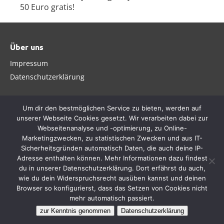
50 Euro gratis!
Über uns
Impressum
Datenschutzerklärung
Um dir den bestmöglichen Service zu bieten, werden auf
unserer Webseite Cookies gesetzt. Wir verarbeiten dabei zur
Webseitenanalyse und -optimierung, zu Online-
Marketingzwecken, zu statistischen Zwecken und aus IT-
Es gelten die AGB und Bonuskonditionen der betreffenden
Sicherheitsgründen automatisch Daten, die auch deine IP-
Wettanbieter.
Adresse enthalten können. Mehr Informationen dazu findest
18+. Glücksspiel kann süchtig machen. Hilfe unter
gamblingtherapy.org. Spiele verantwortungsbewusst. Diese
du in unserer Datenschutzerklärung. Dort erfährst du auch,
Webseite wird durch Affiliate-Links finanziert. Durch die
wie du dein Widerspruchsrecht ausüben kannst und deinen
Weiterleitung zu den Wettanbietern kann es zu einer Provision für
Browser so konfigurierst, dass das Setzen von Cookies nicht
uns kommen. Die Provisionen haben keinen Einfluss auf die Inhalte
bzw. die Bewertung der Angebote.
mehr automatisch passiert.
zur Kenntnis genommen
Datenschutzerklärung
5€ bei Vbet