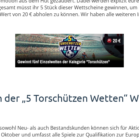
romotion aus dem Hut gezaubert. Dabei werden explizit eu
gesamt müsst ihr 5 Stück dieser Wettscheine gewinnen, um 
Wert von 20 € abholen zu können. Wir haben alle weiteren 
n der „5 Torschützen Wetten“
 sowohl Neu- als auch Bestandskunden können sich für Aktio
. Oktober und umfasst alle Spiele zur Qualifikation zur Eur