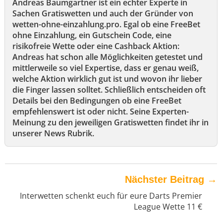
Andreas Baumgartner ist ein echter Experte in
Sachen Gratiswetten und auch der Gründer von
wetten-ohne-einzahlung.pro. Egal ob eine FreeBet
ohne Einzahlung, ein Gutschein Code, eine
risikofreie Wette oder eine Cashback Aktion:
Andreas hat schon alle Möglichkeiten getestet und
mittlerweile so viel Expertise, dass er genau weiß,
welche Aktion wirklich gut ist und wovon ihr lieber
die Finger lassen solltet. Schließlich entscheiden oft
Details bei den Bedingungen ob eine FreeBet
empfehlenswert ist oder nicht. Seine Experten-
Meinung zu den jeweiligen Gratiswetten findet ihr in
unserer News Rubrik.
Nächster Beitrag
→
Interwetten schenkt euch für eure Darts Premier
League Wette 11 €