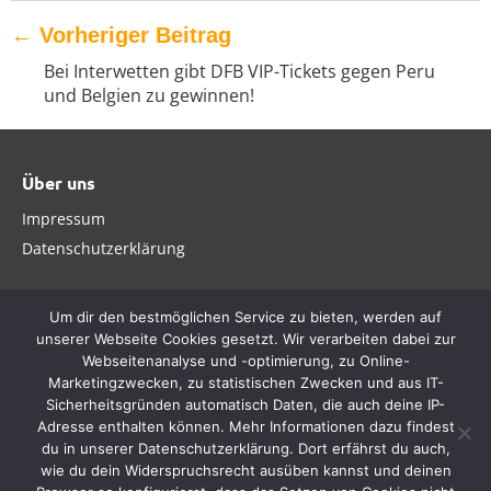
←
Vorheriger Beitrag
Bei Interwetten gibt DFB VIP-Tickets gegen Peru
und Belgien zu gewinnen!
Über uns
Impressum
Datenschutzerklärung
Um dir den bestmöglichen Service zu bieten, werden auf
unserer Webseite Cookies gesetzt. Wir verarbeiten dabei zur
Webseitenanalyse und -optimierung, zu Online-
Marketingzwecken, zu statistischen Zwecken und aus IT-
Es gelten die AGB und Bonuskonditionen der betreffenden
Sicherheitsgründen automatisch Daten, die auch deine IP-
Wettanbieter.
Adresse enthalten können. Mehr Informationen dazu findest
18+. Glücksspiel kann süchtig machen. Hilfe unter
gamblingtherapy.org. Spiele verantwortungsbewusst. Diese
du in unserer Datenschutzerklärung. Dort erfährst du auch,
Webseite wird durch Affiliate-Links finanziert. Durch die
wie du dein Widerspruchsrecht ausüben kannst und deinen
Weiterleitung zu den Wettanbietern kann es zu einer Provision für