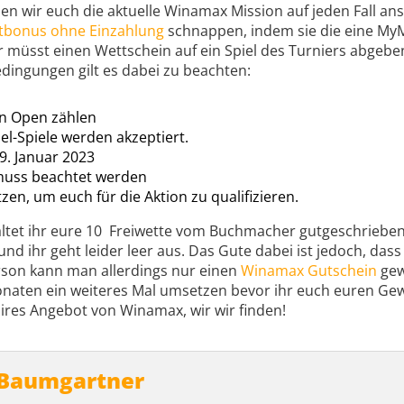
en wir euch die aktuelle Winamax Mission auf jeden Fall an
tbonus ohne Einzahlung
schnappen, indem sie die eine MyM
 müsst einen Wettschein auf ein Spiel des Turniers abgebe
dingungen gilt es dabei zu beachten:
an Open zählen
el-Spiele werden akzeptiert.
9. Januar 2023
muss beachtet werden
zen, um euch für die Aktion zu qualifizieren.
ltet ihr eure 10 Freiwette vom Buchmacher gutgeschrieben. W
und ihr geht leider leer aus. Das Gute dabei ist jedoch, das
rson kann man allerdings nur einen
Winamax Gutschein
gew
onaten ein weiteres Mal umsetzen bevor ihr euch euren Ge
faires Angebot von Winamax, wir wir finden!
 Baumgartner