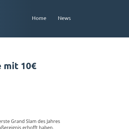
Home
News
 mit 10€
 erste Grand Slam des Jahres
oßereignis erhofft haben.