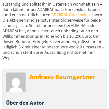
zuständig und solltet ihr in Österreich wohnhaft sein –
dann könnt ihr bei ADMIRAL nach Herzenslust tippen
(und euch natürlich euren
ADMIRAL Gutschein
sichern.
Die Aktionen sind selbstverständlicherweise für beide
Länder gleich: Solltet ihr neu sein bei ADMIRAL oder
ADMIRALbet, dann sichert euch unbedingt auch den
Willkommensbonus in Höhe von bis zu 200 Euro. Um
diesen Bonus in Echtgeld zu verwandeln, müsst ihr ihn
lediglich 5 x mit einer Mindestquote von 2.0 umsetzen –
und schon steht eurer Auszahlung nichts mehr im
Wege!
Andreas Baumgartner
Über den Autor