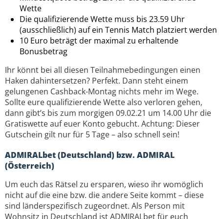
Wette
Die qualifizierende Wette muss bis 23.59 Uhr
(ausschließlich) auf ein Tennis Match platziert werden
10 Euro beträgt der maximal zu erhaltende
Bonusbetrag
Ihr könnt bei all diesen Teilnahmebedingungen einen
Haken dahintersetzen? Perfekt. Dann steht einem
gelungenen Cashback-Montag nichts mehr im Wege.
Sollte eure qualifizierende Wette also verloren gehen,
dann gibt’s bis zum morgigen 09.02.21 um 14.00 Uhr die
Gratiswette auf euer Konto gebucht. Achtung: Dieser
Gutschein gilt nur für 5 Tage – also schnell sein!
ADMIRALbet (Deutschland) bzw. ADMIRAL
(Österreich)
Um euch das Rätsel zu ersparen, wieso ihr womöglich
nicht auf die eine bzw. die andere Seite kommt – diese
sind länderspezifisch zugeordnet. Als Person mit
Wohnsitz in Deutschland ist ADMIRALbet für euch