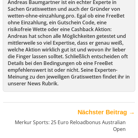
Andreas Baumgartner ist ein echter Experte in
Sachen Gratiswetten und auch der Gründer von
wetten-ohne-einzahlung.pro. Egal ob eine FreeBet
ohne Einzahlung, ein Gutschein Code, eine
risikofreie Wette oder eine Cashback Aktion:
Andreas hat schon alle Möglichkeiten getestet und
mittlerweile so viel Expertise, dass er genau weiß,
welche Aktion wirklich gut ist und wovon ihr lieber
die Finger lassen solltet. Schließlich entscheiden oft
Details bei den Bedingungen ob eine FreeBet
empfehlenswert ist oder nicht. Seine Experten-
Meinung zu den jeweiligen Gratiswetten findet ihr in
unserer News Rubrik.
Nächster Beitrag
→
Merkur Sports: 25 Euro Reloadbonus Australian
Open