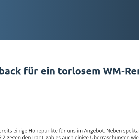
hback für ein torlosem WM-Re
ereits einige Höhepunkte für uns im Angebot. Neben spekta
6:2 gegen den Iran), gab es auch einige Überraschungen wie