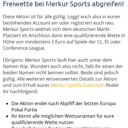
Freiwette bei Merkur Sports abgreifen!
Diese Aktion ist für alle gültig. Loggt euch also in euren
bestehenden Account ein oder registriert euch neu.
Merkur Sports widmet sich dem deutschen Markt.
Platziert im Anschluss dann eine qualifizierende Wette in
Höhe von mindestens 5 Euro auf Spiele der CL, EL oder
Conference League.
Übrigens: Merkur Sports läuft hier auch unter dem
Namen Xtip. Wundert euch also nicht, falls ihr einen der
beiden Namen nicht kennen solltet. Beide sind jedoch
gültig. Alle weiteren wissenswerten Details zur Aktion
und zum Erhalt eures
Merkur Sports Gutschein
findet
ihr nachfolgend:
Die Aktion endet nach Abpfiff der letzten Europa
Pokal Partie
Ihr könnt alle möglichen Wettvarianten für eure
qualifizierende Wette nutzen