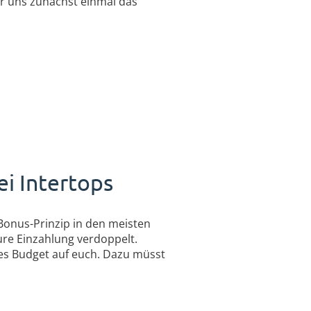
ir uns zunächst einmal das
i Intertops
Bonus-Prinzip in den meisten
ure Einzahlung verdoppelt.
hes Budget auf euch. Dazu müsst