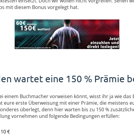
ktesten einsetzt. Doch wir wollen nicht vorgreifen. Sehen w
ps mit diesem Bonus vorgelegt hat.
en wartet eine 150 % Prämie be
i einem Buchmacher vorweisen könnt, wisst ihr ja wie das 
hnt eure erste Überweisung mit einer Prämie, die meistens e
esonderes überlegt, denn hier warten bis zu 150 % zusätzlic
ahlung vornehmen und folgende Bedingungen erfüllen:
 10 €