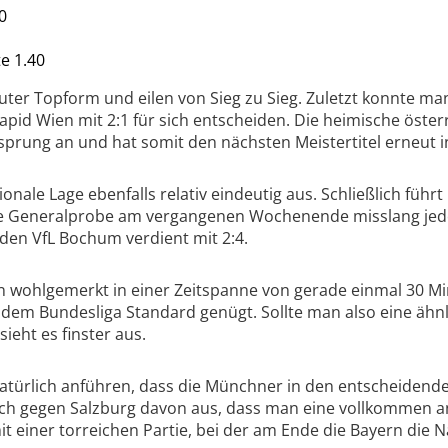
0
e 1.40
oluter Topform und eilen von Sieg zu Sieg. Zuletzt konnte
apid Wien mit 2:1 für sich entscheiden. Die heimische öste
prung an und hat somit den nächsten Meistertitel erneut i
onale Lage ebenfalls relativ eindeutig aus. Schließlich führ
e Generalprobe am vergangenen Wochenende misslang jedo
den VfL Bochum verdient mit 2:4.
n wohlgemerkt in einer Zeitspanne von gerade einmal 30 M
 dem Bundesliga Standard genügt. Sollte man also eine ähn
ieht es finster aus.
atürlich anführen, dass die Münchner in den entscheidende
ch gegen Salzburg davon aus, dass man eine vollkommen a
mit einer torreichen Partie, bei der am Ende die Bayern di