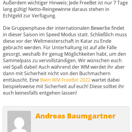
Außerdem wichtiger Hinweis: Jede FreeBet ist nur 7 Tage
lang gültig! Netto-Reingewinne daraus stehen in
Echtgeld zur Verfügung.
Die Gruppenphase der internationalen Bewerbe findet
in dieser Saison im Speed Modus statt. Schließlich muss
diese vor der Weltmeisterschaft in Katar zu Ende
gebracht werden. Für Unterhaltung ist auf alle Fälle
gesorgt, weshalb ihr genug Möglichkeiten habt, um den
Sammelpass zu vervollständigen. Wir wünschen euch
viel Spaß dabei! Auch während der WM werdet ihr aber
dann mit Sicherheit nicht von den Buchmachern
enttäuscht. Eine
Bwin WM FreeBet 2022
wartet dabei
beispielsweise mit Sicherheit auf euch! Diese solltet ihr
euch keinesfalls entgehen lassen!
Andreas Baumgartner