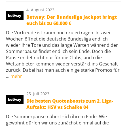
4. August 2023
Betway: Der Bundesliga Jackpot bringt
euch bis zu 60.000 €
Die Vorfreude ist kaum noch zu ertragen. In zwei
Wochen öffnet die deutsche Bundesliga endlich
wieder ihre Tore und das lange Warten während der
Sommerpause findet endlich sein Ende. Doch die
Pause endet nicht nur für die Clubs, auch die
Wettanbieter kommen wieder verstärkt ins Geschäft
zurück. Dabei hat man auch einige starke Promos für
...
mehr
25. Juli 2023
Die besten Quotenboosts zum 2. Liga-
Auftakt: HSV vs Schalke 04
Die Sommerpause nähert sich ihrem Ende. Wie
gewohnt dürfen wir uns zunächst einmal auf die