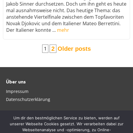
Jakob Sinner durchsetzen. Doch um ihn geht es heute
mal ausnahmsweise nicht. Das heutige Thema: das
anstehende Viertelfinale zwischen dem Topfavoriten
Novak Djokovic und dem Italiener Mateo Berrettini.
Der Italiener konnte ...
mehr
1
2
Older posts
Über uns
Impressum
Datenschutzerklärung
Um dir den bestmöglichen Service zu bieten, werden auf
unserer Webseite Cookies gesetzt. Wir verarbeiten dabei zur
Webseitenanalyse und -optimierung, zu Online-