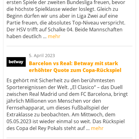
ersten Spiele der zweiten Bundesliga freuen, bevor
die höchste Spielklasse wieder loslegt. Gleich zu
Beginn dürfen wir uns aber in Liga Zwei auf eine
Partie freuen, die absolutes Top-Niveau verspricht.
Der HSV trifft auf Schalke 04. Beide Mannschaften
haben deutlich ...
mehr
5. April 2023
Barcelon vs Real: Betway mit stark
erhöhter Quote zum Copa-Rückspiel
Es gehört mit Sicherheit zu den berühmtesten
Sportereignissen der Welt. „El Clasico“ – das Duell
zwischen Real Madrid und dem FC Barcelona, bringt
jährlich Millionen von Menschen vor den
Fernsehapparat, um dieses Fußballspiel der
Extraklasse zu beobachten. Am Mittwoch, dem
05.05.2023 ist wieder einmal so weit. Das Rückspiel
des Copa del Rey Pokals steht auf ...
mehr