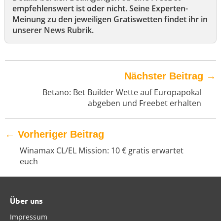
empfehlenswert ist oder nicht. Seine Experten-
Meinung zu den jeweiligen Gratiswetten findet ihr in
unserer News Rubrik.
Nächster Beitrag
→
Betano: Bet Builder Wette auf Europapokal
abgeben und Freebet erhalten
←
Vorheriger Beitrag
Winamax CL/EL Mission: 10 € gratis erwartet
euch
Über uns
Impressum