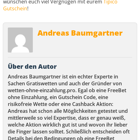
wünschen euch viel Vergnügen mit eurem
Tipico
Gutschein
!
Andreas Baumgartner
Über den Autor
Andreas Baumgartner ist ein echter Experte in
Sachen Gratiswetten und auch der Gründer von
wetten-ohne-einzahlung.pro. Egal ob eine FreeBet
ohne Einzahlung, ein Gutschein Code, eine
risikofreie Wette oder eine Cashback Aktion:
Andreas hat schon alle Möglichkeiten getestet und
mittlerweile so viel Expertise, dass er genau weiß,
welche Aktion wirklich gut ist und wovon ihr lieber
die Finger lassen solltet. Schließlich entscheiden oft
Details bei den Bedingungen ob eine FreeBet