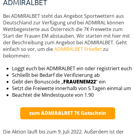
ADMIRALBET
Bei ADMIRALBET steht das Angebot Sportwettern aus
Deutschland zur Verfügung und bei ADMIRAL können
Wettbegeisterte aus Österreich die 7€ Freiwette zum
Start der Frauen EM abstauben. Wir starten mit hier mit
der Beschreibung zum Angebot bei ADMIRALBET. Geht
einfach so vor, um die
ADMIRALBET FreeBet
zu
bekommen:
Loggt euch bei ADMIRALBET ein oder registriert euch
Schließt bei Bedarf die Verifizierung ab
Gebt den Bonuscode „
FRAUENEM22
“ ein
Setzt die Freiwette innerhalb von 5 Tagen einmal um
Beachtet die Mindestquote von 1.90
zum ADMIRALBET 7€ Gutschein
Die Aktion läuft bis zum 9. Juli 2022. Außerdem ist der