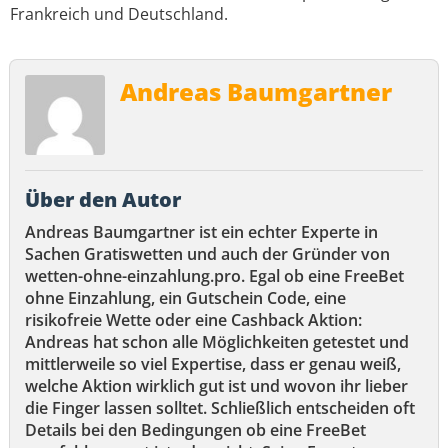
Frankreich und Deutschland.
Andreas Baumgartner
Über den Autor
Andreas Baumgartner ist ein echter Experte in
Sachen Gratiswetten und auch der Gründer von
wetten-ohne-einzahlung.pro. Egal ob eine FreeBet
ohne Einzahlung, ein Gutschein Code, eine
risikofreie Wette oder eine Cashback Aktion:
Andreas hat schon alle Möglichkeiten getestet und
mittlerweile so viel Expertise, dass er genau weiß,
welche Aktion wirklich gut ist und wovon ihr lieber
die Finger lassen solltet. Schließlich entscheiden oft
Details bei den Bedingungen ob eine FreeBet