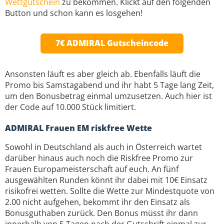
Wettgutschein
zu bekommen. Klickt auf den folgenden
Button und schon kann es losgehen!
7€ ADMIRAL Gutscheincode
Ansonsten läuft es aber gleich ab. Ebenfalls läuft die
Promo bis Samstagabend und ihr habt 5 Tage lang Zeit,
um den Bonusbetrag einmal umzusetzen. Auch hier ist
der Code auf 10.000 Stück limitiert.
ADMIRAL Frauen EM riskfree Wette
Sowohl in Deutschland als auch in Österreich wartet
darüber hinaus auch noch die Riskfree Promo zur
Frauen Europameisterschaft auf euch. An fünf
ausgewählten Runden könnt ihr dabei mit 10€ Einsatz
risikofrei wetten. Sollte die Wette zur Mindestquote von
2.00 nicht aufgehen, bekommt ihr den Einsatz als
Bonusguthaben zurück. Den Bonus müsst ihr dann