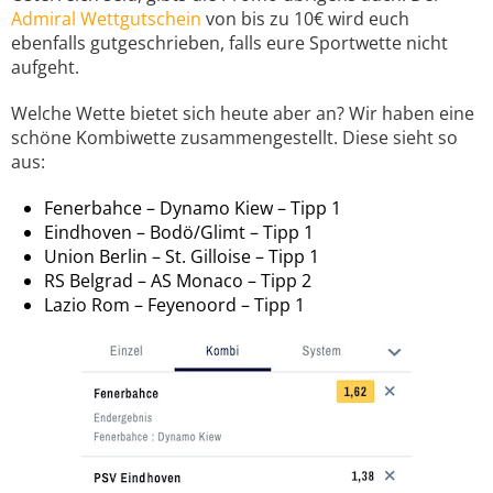
Admiral Wettgutschein
von bis zu 10€ wird euch
ebenfalls gutgeschrieben, falls eure Sportwette nicht
aufgeht.
Welche Wette bietet sich heute aber an? Wir haben eine
schöne Kombiwette zusammengestellt. Diese sieht so
aus:
Fenerbahce – Dynamo Kiew – Tipp 1
Eindhoven – Bodö/Glimt – Tipp 1
Union Berlin – St. Gilloise – Tipp 1
RS Belgrad – AS Monaco – Tipp 2
Lazio Rom – Feyenoord – Tipp 1