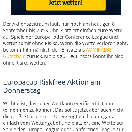
Der Aktionszeitraum läuft nur noch am heutigen 8.
September bis 23:59 Uhr. Platziert einfach eure Wette
auf Spiele der Europa- oder Conference League und
wettet somit ohne Risiko. Wenn die Wette verloren geht,
bekommt ihr nämlich den Einsatz als
ADMIRALBET
Gutschein
zurück. Mit bis zu 10€ Einsatz könnt ihr also
ohne Risiko wetten.
Europacup Riskfree Aktion am
Donnerstag
Wichtig ist, dass euer Wettkonto verifiziert ist, um
teilnehmen zu können. Das sollte jetzt aber auch nicht
die größte Hürde sein. Überzeugt euch dann ganz
einfach vom Wettangebot und platziert eine Wette auf
Spiele der Europa League oder Conference League zur