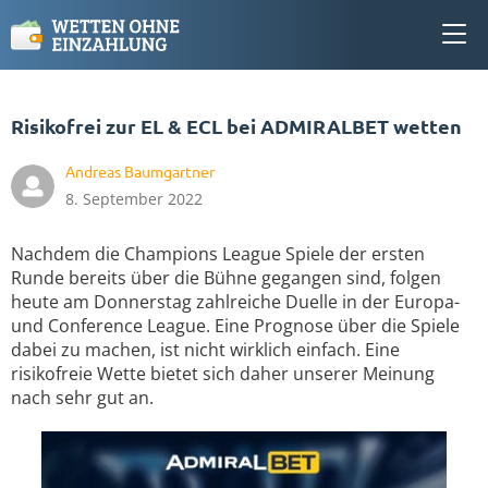
Risikofrei zur EL & ECL bei ADMIRALBET wetten
Andreas Baumgartner
8. September 2022
Nachdem die Champions League Spiele der ersten
Runde bereits über die Bühne gegangen sind, folgen
heute am Donnerstag zahlreiche Duelle in der Europa-
und Conference League. Eine Prognose über die Spiele
dabei zu machen, ist nicht wirklich einfach. Eine
risikofreie Wette bietet sich daher unserer Meinung
nach sehr gut an.