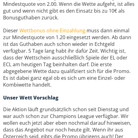
Mindestquote von 2.00. Wenn die Wette aufgeht, ist alles
gut und wenn nicht gibt es den Einsatz bis zu 10€ als
Bonusguthaben zurück.
Dieser
Wettbonus ohne Einzahlung
muss dann einmal
zur Mindestquote von 1.20 eingesetzt werden. Ab dann
ist das Guthaben auch schon wieder in Echtgeld
verfügbar. 5 Tage lang habt ihr dafür Zeit. Wichtig ist,
dass der Wettschein ausschließlich Spiele der EL oder
ECL am heutigen Tag beinhalten darf. Die erste
abgegebene Wette dazu qualifiziert sich für die Promo.
Es ist dabei ganz egal ob es sich um eine Einzel- oder
Kombiwette handelt.
Unser Wett Vorschlag
Die Aktion läuft grundsätzlich schon seit Dienstag und
war auch schon zur Champions League verfügbar. Wir
wollen euch jetzt aber eben nochmal darauf hinweisen,
dass das Angebot nur noch heute gilt. Wenn ihr aus
Österreich seid, gibts die Promo übrigens auch! Der