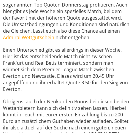
sogenannten Top Quoten Donnerstag profitieren. Auch
hier gibt es jede Woche ein spezielles Match, bei dem
der Favorit mit der höheren Quote ausgestattet wird.
Die Umsatzbedingungen und Konditionen sind natürlich
die Gleichen. Lasst euch also diese Chance auf einen
Admiral Wettgutschein
nicht entgehen.
Einen Unterschied gibt es allerdings in dieser Woche.
Hier ist das entscheidende Match nicht zwischen
Frankfurt und Real Betis terminiert, sondern man
widmet sich dem Premier League Match zwischen
Everton und Newcastle. Dieses wird um 20.45 Uhr
angepfiffen und ihr erhaltet Quote 3.50 für den Sieg von
Everton.
Übrigens: auch der Neukunden Bonus bei diesen beiden
Wettanbietern kann sich definitiv sehen lassen. Hierbei
könnt ihr euch mit eurer ersten Einzahlung bis zu 200
Euro an zusätzlichem Guthaben wieder aufladen. Solltet
ihr also aktuell auf der Suche nach einem guten, neuen