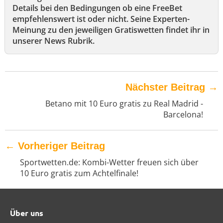
Details bei den Bedingungen ob eine FreeBet
empfehlenswert ist oder nicht. Seine Experten-
Meinung zu den jeweiligen Gratiswetten findet ihr in
unserer News Rubrik.
Nächster Beitrag
→
Betano mit 10 Euro gratis zu Real Madrid -
Barcelona!
←
Vorheriger Beitrag
Sportwetten.de: Kombi-Wetter freuen sich über
10 Euro gratis zum Achtelfinale!
Über uns