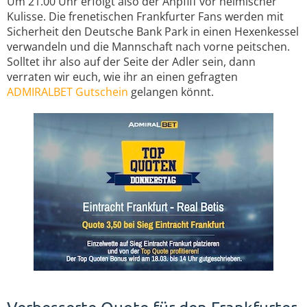
Um 21.00 Uhr erfolgt also der Anpfiff vor heimischer
Kulisse. Die frenetischen Frankfurter Fans werden mit
Sicherheit den Deutsche Bank Park in einen Hexenkessel
verwandeln und die Mannschaft nach vorne peitschen.
Solltet ihr also auf der Seite der Adler sein, dann
verraten wir euch, wie ihr an einen gefragten
ADMIRALBET Gutschein
gelangen könnt.