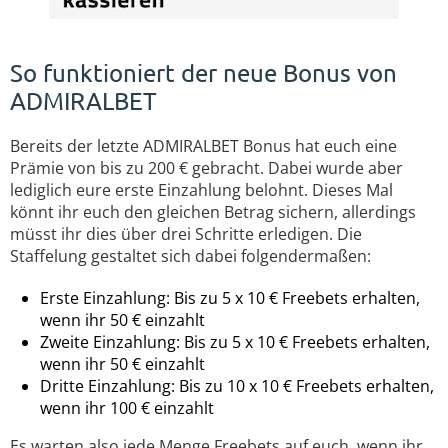
So funktioniert der neue Bonus von
ADMIRALBET
Bereits der letzte ADMIRALBET Bonus hat euch eine
Prämie von bis zu 200 € gebracht. Dabei wurde aber
lediglich eure erste Einzahlung belohnt. Dieses Mal
könnt ihr euch den gleichen Betrag sichern, allerdings
müsst ihr dies über drei Schritte erledigen. Die
Staffelung gestaltet sich dabei folgendermaßen:
Erste Einzahlung: Bis zu 5 x 10 € Freebets erhalten,
wenn ihr 50 € einzahlt
Zweite Einzahlung: Bis zu 5 x 10 € Freebets erhalten,
wenn ihr 50 € einzahlt
Dritte Einzahlung: Bis zu 10 x 10 € Freebets erhalten,
wenn ihr 100 € einzahlt
Es warten also jede Menge Freebets auf euch, wenn ihr