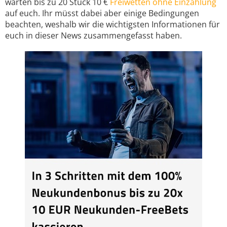
warten bis zu 20 Stück 10 €
Freiwetten ohne Einzahlung
auf euch. Ihr müsst dabei aber einige Bedingungen
beachten, weshalb wir die wichtigsten Informationen für
euch in dieser News zusammengefasst haben.