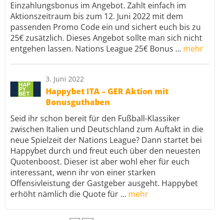
Einzahlungsbonus im Angebot. Zahlt einfach im
Aktionszeitraum bis zum 12. Juni 2022 mit dem
passenden Promo Code ein und sichert euch bis zu
25€ zusätzlich. Dieses Angebot sollte man sich nicht
entgehen lassen. Nations League 25€ Bonus ...
mehr
3. Juni 2022
Happybet ITA – GER Aktion mit
Bonusguthaben
Seid ihr schon bereit für den Fußball-Klassiker
zwischen Italien und Deutschland zum Auftakt in die
neue Spielzeit der Nations League? Dann startet bei
Happybet durch und freut euch über den neuesten
Quotenboost. Dieser ist aber wohl eher für euch
interessant, wenn ihr von einer starken
Offensivleistung der Gastgeber ausgeht. Happybet
erhöht nämlich die Quote für ...
mehr