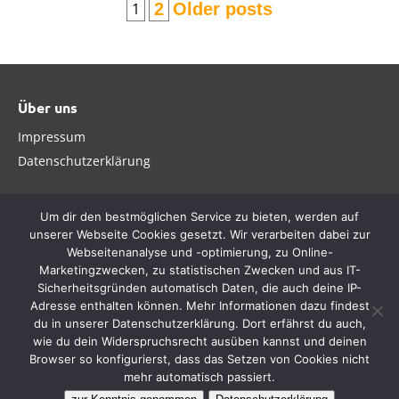
1
2
Older posts
Über uns
Impressum
Datenschutzerklärung
Um dir den bestmöglichen Service zu bieten, werden auf
unserer Webseite Cookies gesetzt. Wir verarbeiten dabei zur
Webseitenanalyse und -optimierung, zu Online-
Marketingzwecken, zu statistischen Zwecken und aus IT-
Es gelten die AGB und Bonuskonditionen der betreffenden
Sicherheitsgründen automatisch Daten, die auch deine IP-
Wettanbieter.
Adresse enthalten können. Mehr Informationen dazu findest
18+. Glücksspiel kann süchtig machen. Hilfe unter
gamblingtherapy.org. Spiele verantwortungsbewusst. Diese
du in unserer Datenschutzerklärung. Dort erfährst du auch,
Webseite wird durch Affiliate-Links finanziert. Durch die
wie du dein Widerspruchsrecht ausüben kannst und deinen
Weiterleitung zu den Wettanbietern kann es zu einer Provision für
Browser so konfigurierst, dass das Setzen von Cookies nicht
uns kommen. Die Provisionen haben keinen Einfluss auf die Inhalte
bzw. die Bewertung der Angebote.
mehr automatisch passiert.