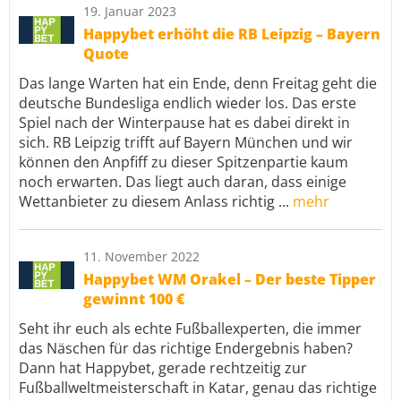
19. Januar 2023
Happybet erhöht die RB Leipzig – Bayern
Quote
Das lange Warten hat ein Ende, denn Freitag geht die
deutsche Bundesliga endlich wieder los. Das erste
Spiel nach der Winterpause hat es dabei direkt in
sich. RB Leipzig trifft auf Bayern München und wir
können den Anpfiff zu dieser Spitzenpartie kaum
noch erwarten. Das liegt auch daran, dass einige
Wettanbieter zu diesem Anlass richtig ...
mehr
11. November 2022
Happybet WM Orakel – Der beste Tipper
gewinnt 100 €
Seht ihr euch als echte Fußballexperten, die immer
das Näschen für das richtige Endergebnis haben?
Dann hat Happybet, gerade rechtzeitig zur
Fußballweltmeisterschaft in Katar, genau das richtige