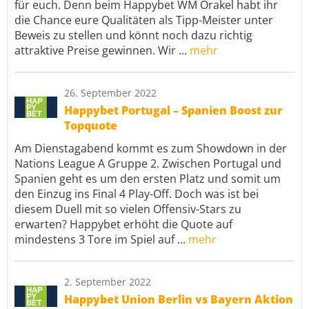
für euch. Denn beim Happybet WM Orakel habt ihr
die Chance eure Qualitäten als Tipp-Meister unter
Beweis zu stellen und könnt noch dazu richtig
attraktive Preise gewinnen. Wir ...
mehr
26. September 2022
Happybet Portugal – Spanien Boost zur
Topquote
Am Dienstagabend kommt es zum Showdown in der
Nations League A Gruppe 2. Zwischen Portugal und
Spanien geht es um den ersten Platz und somit um
den Einzug ins Final 4 Play-Off. Doch was ist bei
diesem Duell mit so vielen Offensiv-Stars zu
erwarten? Happybet erhöht die Quote auf
mindestens 3 Tore im Spiel auf ...
mehr
2. September 2022
Happybet Union Berlin vs Bayern Aktion